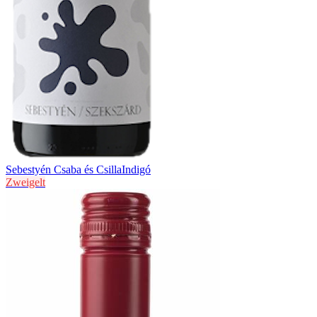
Sebestyén Csaba és Csilla
Indigó
Zweigelt