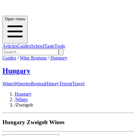
Open menu
Articles
Guides
School
Taste
Tools
Guides
/
Wine Regions
/
Hungary
Hungary
Wines
Wineries
Region
History
Terroir
Travel
Hungary
/
Wines
/
Zweigelt
Hungary
Zweigelt
Wines